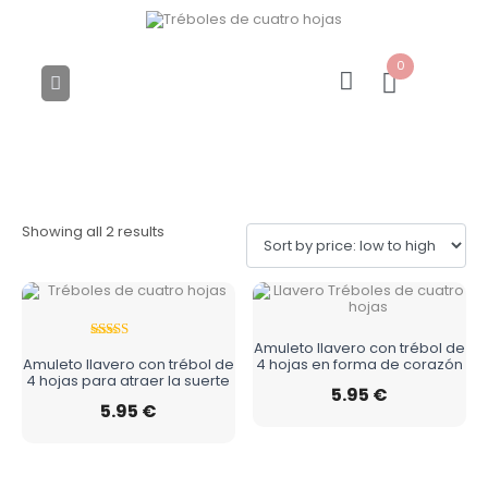
0
Llaveros
Showing all 2 results
Amuleto llavero con trébol de
Rated
Amuleto llavero con trébol de
4 hojas en forma de corazón
5.00
4 hojas para atraer la suerte
out of 5
5.95
€
5.95
€