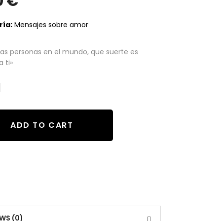
0
€
ía:
Mensajes sobre amor
as personas en el mundo, que suerte es
 ti»
ADD TO CART
EWS (0)