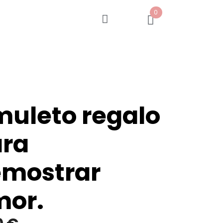
0
uleto regalo
ra
mostrar
or.