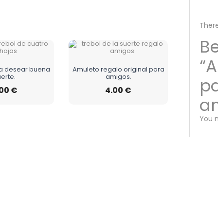
There
Be
“A
a desear buena
Amuleto regalo original para
erte.
amigos.
p
.00
€
4.00
€
am
You 