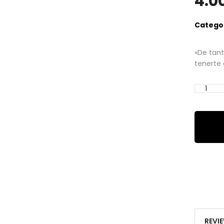
4.0
Categor
«De tant
tenerte a
REVI