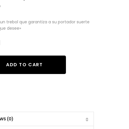
e
 un trebol que garantiza a su portador suerte
que desee»
ADD TO CART
EWS (0)