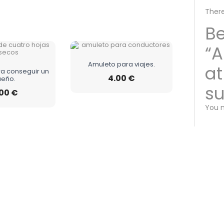
There
Be
“A
Amuleto para viajes.
at
a conseguir un
4.00
€
ueño.
su
.00
€
You 