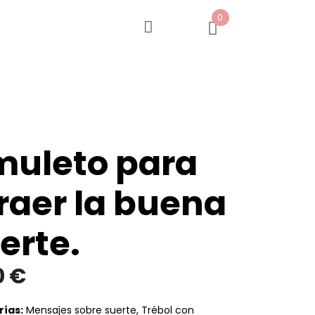
0
uleto para
raer la buena
erte.
0
€
ías:
Mensajes sobre suerte
,
Trébol con