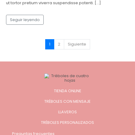
ut tortor pretium viverra suspendisse potenti. […]
Seguir leyendo
1
2
Siguiente
TIENDA ONLINE
TRÉBOLES CON MENSAJE
LLAVEROS
TRÉBOLES PERSONALIZADOS
Preguntas frecuentes