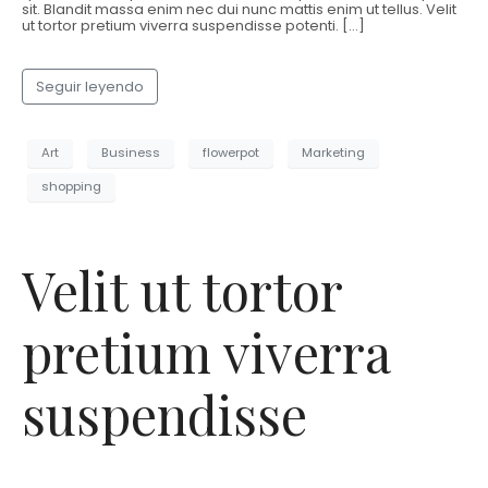
sit. Blandit massa enim nec dui nunc mattis enim ut tellus. Velit
ut tortor pretium viverra suspendisse potenti. […]
Seguir leyendo
Art
Business
flowerpot
Marketing
shopping
Velit ut tortor
pretium viverra
suspendisse