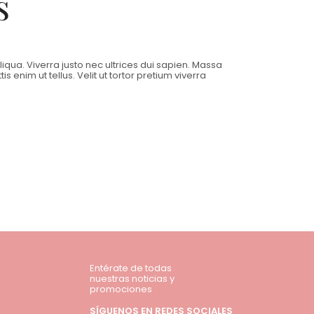
s
qua. Viverra justo nec ultrices dui sapien. Massa
 enim ut tellus. Velit ut tortor pretium viverra
Entérate de todas
nuestras noticias y
promociones
SÍGUENOS EN REDES SOCIALES