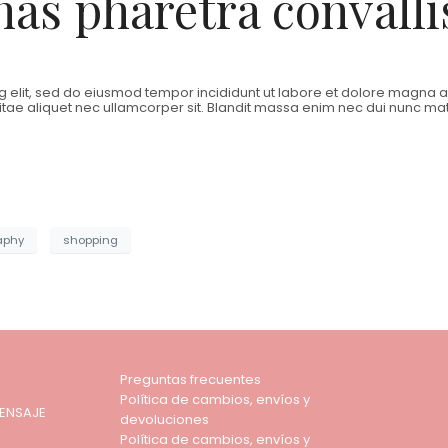
as pharetra convalli
 elit, sed do eiusmod tempor incididunt ut labore et dolore magna ali
tae aliquet nec ullamcorper sit. Blandit massa enim nec dui nunc mattis
aphy
shopping
Preguntas frecuentes
Política de cambios, envíos y
ENSAJE
devoluciones
Política de cambios, envíos y