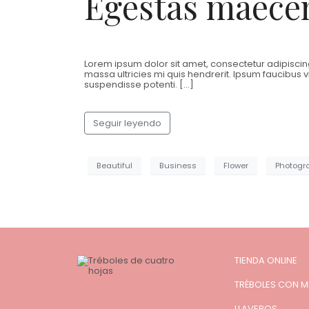
Egestas maecen
Lorem ipsum dolor sit amet, consectetur adipiscing
massa ultricies mi quis hendrerit. Ipsum faucibus vi
suspendisse potenti. […]
Seguir leyendo
Beautiful
Business
Flower
Photogr
TIENDA ONLINE
TRÉBOLES CON M
LLAVEROS