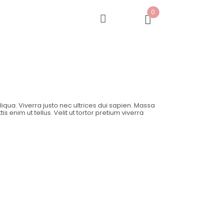
0
qua. Viverra justo nec ultrices dui sapien. Massa
 enim ut tellus. Velit ut tortor pretium viverra