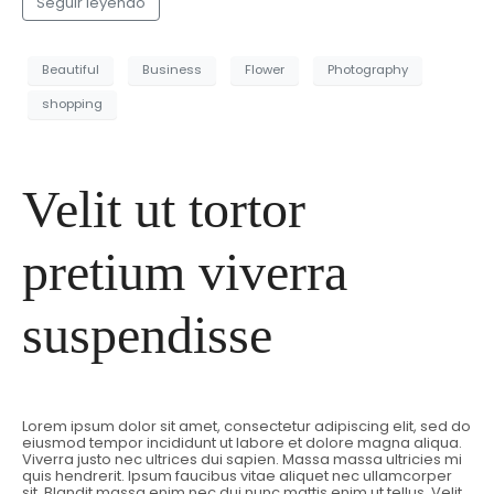
Seguir leyendo
Beautiful
Business
Flower
Photography
shopping
Velit ut tortor
pretium viverra
suspendisse
Lorem ipsum dolor sit amet, consectetur adipiscing elit, sed do
eiusmod tempor incididunt ut labore et dolore magna aliqua.
Viverra justo nec ultrices dui sapien. Massa massa ultricies mi
quis hendrerit. Ipsum faucibus vitae aliquet nec ullamcorper
sit. Blandit massa enim nec dui nunc mattis enim ut tellus. Velit