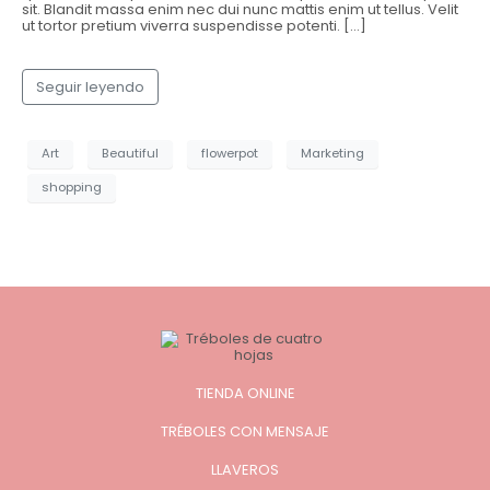
sit. Blandit massa enim nec dui nunc mattis enim ut tellus. Velit
ut tortor pretium viverra suspendisse potenti. […]
Seguir leyendo
Art
Beautiful
flowerpot
Marketing
shopping
TIENDA ONLINE
TRÉBOLES CON MENSAJE
LLAVEROS