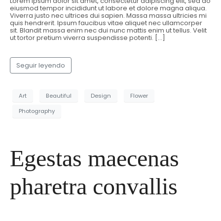
Lorem ipsum dolor sit amet, consectetur adipiscing elit, sed do
eiusmod tempor incididunt ut labore et dolore magna aliqua.
Viverra justo nec ultrices dui sapien. Massa massa ultricies mi
quis hendrerit. Ipsum faucibus vitae aliquet nec ullamcorper
sit. Blandit massa enim nec dui nunc mattis enim ut tellus. Velit
ut tortor pretium viverra suspendisse potenti. […]
Seguir leyendo
Art
Beautiful
Design
Flower
Photography
Egestas maecenas
pharetra convallis