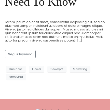
Need To Know
Lorem ipsum dolor sit amet, consectetur adipiscing elit, sed do
eiusmod tempor incididunt ut labore et dolore magna aliqua.
Viverra justo nec ultrices dui sapien. Massa massa ultricies mi
quis hendrerit. Ipsum faucibus vitae aliquet nec ullamcorper
sit. Blandit massa enim nec dui nunc mattis enim ut tellus. Velit
ut tortor pretium viverra suspendisse potenti. […]
Seguir leyendo
Business
Flower
flowerpot
Marketing
shopping